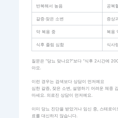
반복해서 높음
공복혈
갈증·잦은 소변
증상과
약 복용 중
복용 
식후 졸림 심함
식사량
질문은 “당뇨 맞나요?”보다 “식후 2시간에 2
아요.
이런 경우는 검색보다 상담이 먼저예요
심한 갈증, 잦은 소변, 설명하기 어려운 체중 
마세요. 의료진 상담이 먼저예요.
이미 당뇨 진단을 받았거나 임신 중, 스테로이
료를 대신하지 않습니다.