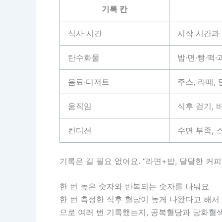
기록 칸
식사 시간
시작 시간과
탄수화물
밥·면·빵·떡·
음료·디저트
주스, 라떼, 
움직임
식후 걷기, 
컨디션
수면 부족, 
기록은 길 필요 없어요. “라면+밥, 달달한 커
한 번 높은 숫자와 반복되는 숫자를 나눠요
한 번 측정한 식후 혈당이 높게 나왔다고 해서
으로 여러 번 기록했는지, 공복혈당과 당화혈색