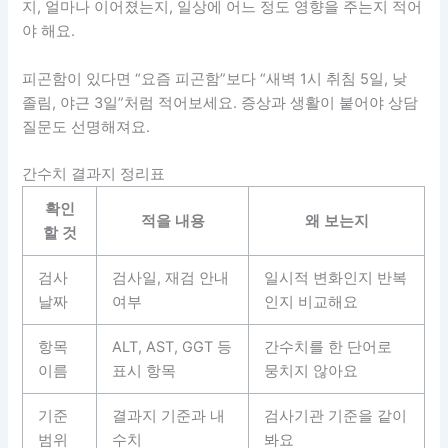
지, 얼마나 이어졌는지, 일상에 어느 정도 영향을 주는지 적어
야 해요.
피곤함이 있다면 “요즘 피곤함”보다 “새벽 1시 취침 5일, 낮
졸림, 야근 3일”처럼 적어보세요. 증상과 생활이 붙어야 상담
질문도 선명해져요.
간수치 결과지 정리표
확인
적을 내용
왜 보는지
할 것
검사
검사일, 재검 안내
일시적 변화인지 반복
날짜
여부
인지 비교해요
항목
ALT, AST, GGT 등
간수치를 한 단어로
이름
표시 항목
뭉치지 않아요
기준
결과지 기준과 내
검사기관 기준을 같이
범위
수치
봐요