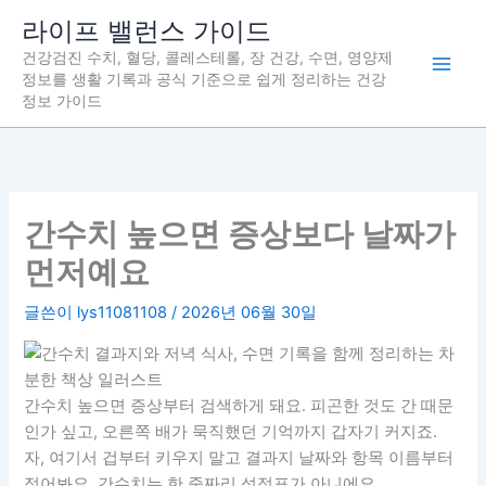
콘
라이프 밸런스 가이드
텐
건강검진 수치, 혈당, 콜레스테롤, 장 건강, 수면, 영양제
츠
정보를 생활 기록과 공식 기준으로 쉽게 정리하는 건강
로
정보 가이드
건
너
뛰
기
간수치 높으면 증상보다 날짜가
먼저예요
글쓴이
lys11081108
/
2026년 06월 30일
간수치 높으면 증상부터 검색하게 돼요. 피곤한 것도 간 때문
인가 싶고, 오른쪽 배가 묵직했던 기억까지 갑자기 커지죠.
자, 여기서 겁부터 키우지 말고 결과지 날짜와 항목 이름부터
적어봐요. 간수치는 한 줄짜리 성적표가 아니에요.