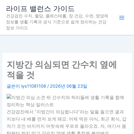
콘
라이프 밸런스 가이드
텐
건강검진 수치, 혈당, 콜레스테롤, 장 건강, 수면, 영양제
츠
정보를 생활 기록과 공식 기준으로 쉽게 정리하는 건강
로
정보 가이드
건
너
뛰
기
지방간 의심되면 간수치 옆에
적을 것
글쓴이
lys11081108
/
2026년 06월 23일
건강검진에서 “지방간이 의심됩니다”라는 말을 들으면 결과
지보다 내 배를 먼저 보게 돼요. 어제 먹은 야식, 최근 회식, 갑
자기 조인 바지까지 머릿속에 우르르 올라오죠. 자, 여기서 몸
탓부터 하지 말고 간수치 옆에 생활 흔적을 붙여봐요.