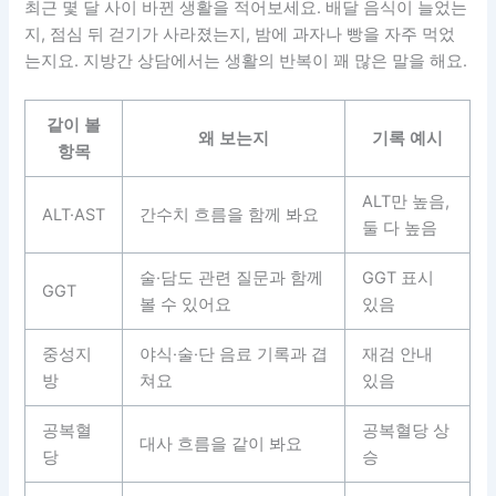
최근 몇 달 사이 바뀐 생활을 적어보세요. 배달 음식이 늘었는
지, 점심 뒤 걷기가 사라졌는지, 밤에 과자나 빵을 자주 먹었
는지요. 지방간 상담에서는 생활의 반복이 꽤 많은 말을 해요.
같이 볼
왜 보는지
기록 예시
항목
ALT만 높음,
ALT·AST
간수치 흐름을 함께 봐요
둘 다 높음
술·담도 관련 질문과 함께
GGT 표시
GGT
볼 수 있어요
있음
중성지
야식·술·단 음료 기록과 겹
재검 안내
방
쳐요
있음
공복혈
공복혈당 상
대사 흐름을 같이 봐요
당
승