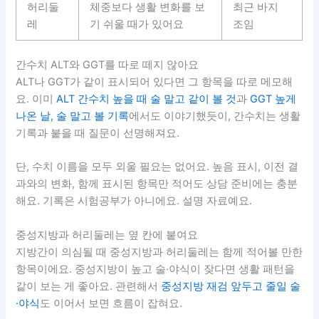
허리둘
체중보다 생활 변화를 보
최근 바지
레
기 쉬울 때가 있어요
조임
간수치 ALT와 GGT를 따로 떼지 않아요
ALT나 GGT가 같이 표시되어 있다면 그 항목을 따로 메모해
요. 이미
ALT 간수치 높을 때 술 말고 같이 볼 것
과
GGT 높게
나온 날, 술 말고 볼 기록
에서도 이야기했듯이, 간수치는 생활
기록과 붙을 때 질문이 선명해져요.
단, 수치 이름을 모두 외울 필요는 없어요. 높음 표시, 이전 결
과와의 변화, 함께 표시된 항목만 적어도 상담 준비에는 충분
해요. 기록은 시험공부가 아니에요. 설명 자료예요.
중성지방과 허리둘레는 옆 칸에 붙여요
지방간이 의심될 때 중성지방과 허리둘레는 함께 적어볼 만한
항목이에요. 중성지방이 높고 술·야식이 잦다면 생활 패턴을
같이 보는 게 좋아요. 관련해서
중성지방 재검 앞두고 줄일 술
·야식
도 이어서 보면 흐름이 잡혀요.