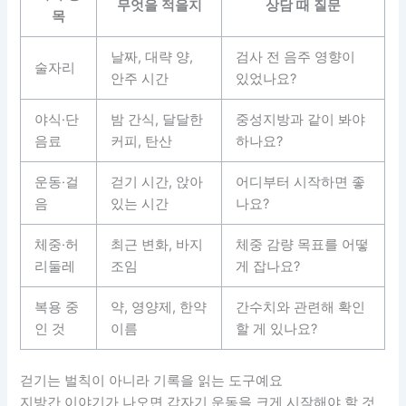
무엇을 적을지
상담 때 질문
목
날짜, 대략 양,
검사 전 음주 영향이
술자리
안주 시간
있었나요?
야식·단
밤 간식, 달달한
중성지방과 같이 봐야
음료
커피, 탄산
하나요?
운동·걸
걷기 시간, 앉아
어디부터 시작하면 좋
음
있는 시간
나요?
체중·허
최근 변화, 바지
체중 감량 목표를 어떻
리둘레
조임
게 잡나요?
복용 중
약, 영양제, 한약
간수치와 관련해 확인
인 것
이름
할 게 있나요?
걷기는 벌칙이 아니라 기록을 읽는 도구예요
지방간 이야기가 나오면 갑자기 운동을 크게 시작해야 할 것