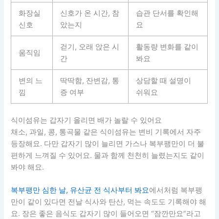
화장실
신호가 온 시간, 참
습관 단서를 확인해
신호
았는지
요
걷기, 오래 앉은 시
활동량 변화를 같이
움직임
간
봐요
변의 느
딱딱함, 잔변감, 통
상담할 때 설명이
낌
증 여부
쉬워요
식이섬유는 갑자기 올리면 배가 놀랄 수 있어요
채소, 과일, 콩, 통곡물 같은 식이섬유는 변비 기록에서 자주
등장해요. 다만 갑자기 많이 늘리면 가스나 복부팽만이 더 불
편하게 느껴질 수 있어요. 물과 함께 천천히 늘렸는지도 같이
봐야 해요.
복부팽만 심한 날, 유산균 전 식사부터 봐요
에서처럼 복부팽
만이 같이 있다면 전날 식사와 탄산, 먹는 속도도 기록해야 해
요. 장은 좋은 음식도 갑자기 많이 들어오면 “잠깐만요”라고