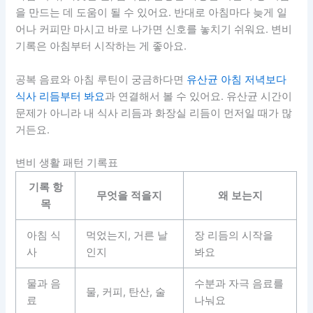
을 만드는 데 도움이 될 수 있어요. 반대로 아침마다 늦게 일
어나 커피만 마시고 바로 나가면 신호를 놓치기 쉬워요. 변비
기록은 아침부터 시작하는 게 좋아요.
공복 음료와 아침 루틴이 궁금하다면
유산균 아침 저녁보다
식사 리듬부터 봐요
과 연결해서 볼 수 있어요. 유산균 시간이
문제가 아니라 내 식사 리듬과 화장실 리듬이 먼저일 때가 많
거든요.
변비 생활 패턴 기록표
기록 항
무엇을 적을지
왜 보는지
목
아침 식
먹었는지, 거른 날
장 리듬의 시작을
사
인지
봐요
물과 음
수분과 자극 음료를
물, 커피, 탄산, 술
료
나눠요