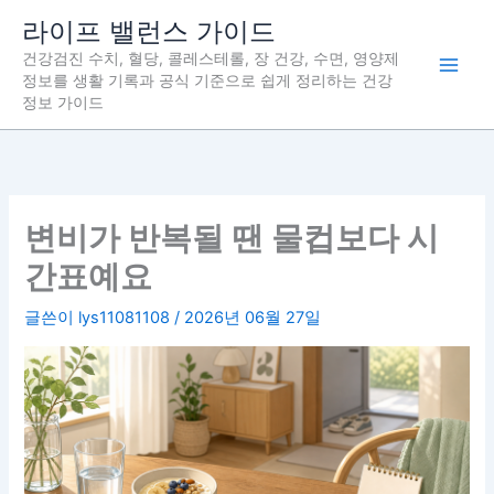
콘
라이프 밸런스 가이드
텐
건강검진 수치, 혈당, 콜레스테롤, 장 건강, 수면, 영양제
츠
정보를 생활 기록과 공식 기준으로 쉽게 정리하는 건강
로
정보 가이드
건
너
뛰
기
변비가 반복될 땐 물컵보다 시
간표예요
글쓴이
lys11081108
/
2026년 06월 27일