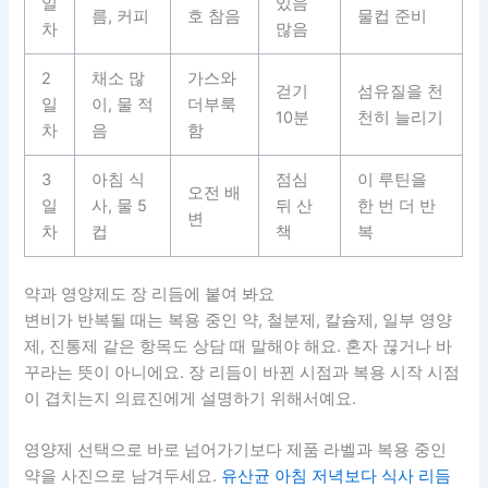
일
있음
름, 커피
호 참음
물컵 준비
차
많음
2
채소 많
가스와
걷기
섬유질을 천
일
이, 물 적
더부룩
10분
천히 늘리기
차
음
함
3
아침 식
점심
이 루틴을
오전 배
일
사, 물 5
뒤 산
한 번 더 반
변
차
컵
책
복
약과 영양제도 장 리듬에 붙여 봐요
변비가 반복될 때는 복용 중인 약, 철분제, 칼슘제, 일부 영양
제, 진통제 같은 항목도 상담 때 말해야 해요. 혼자 끊거나 바
꾸라는 뜻이 아니에요. 장 리듬이 바뀐 시점과 복용 시작 시점
이 겹치는지 의료진에게 설명하기 위해서예요.
영양제 선택으로 바로 넘어가기보다 제품 라벨과 복용 중인
약을 사진으로 남겨두세요.
유산균 아침 저녁보다 식사 리듬