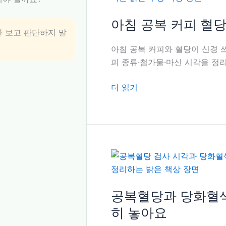
아침 공복 커피 혈
 보고 판단하지 말
아침 공복 커피와 혈당이 신경 쓰
피 종류·첨가물·마신 시각을 정
아
더 읽기
침
공
복
커
피
혈
당,
검
공복혈당과 당화혈색
사
히 놓아요
일