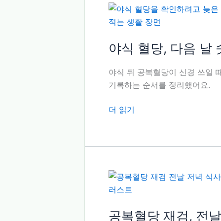
요
애
라
면
숫
야식 혈당, 다음 날
자
보
야식 뒤 공복혈당이 신경 쓰일 때
다
기록하는 순서를 정리했어요.
아
침
야
더 읽기
조
식
건
혈
을
당,
맞
다
춰
음
요
날
숫
자
공복혈당 재검, 전