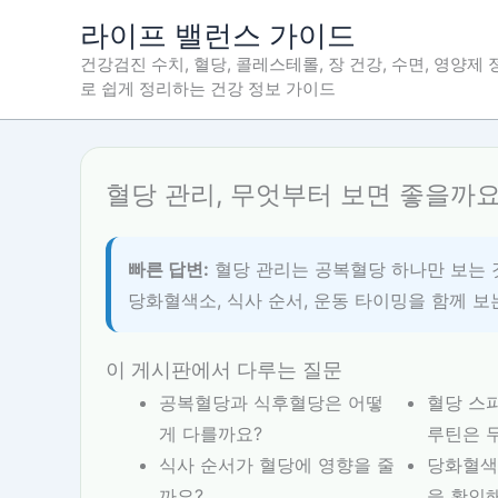
콘
라이프 밸런스 가이드
텐
건강검진 수치, 혈당, 콜레스테롤, 장 건강, 수면, 영양제
츠
로 쉽게 정리하는 건강 정보 가이드
로
건
너
뛰
혈당 관리, 무엇부터 보면 좋을까요
기
빠른 답변:
혈당 관리는 공복혈당 하나만 보는 
당화혈색소, 식사 순서, 운동 타이밍을 함께 보
이 게시판에서 다루는 질문
공복혈당과 식후혈당은 어떻
혈당 스
게 다를까요?
루틴은 
식사 순서가 혈당에 영향을 줄
당화혈색
까요?
을 확인