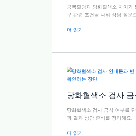
이
공복혈당과 당화혈색소 차이가 보
면
구 관련 조건을 나눠 상담 질문
물
만
공
더 읽기
확
복
인
혈
해
당
요
과
당
화
혈
색
당화혈색소 검사 금
소
차
당화혈색소 검사 금식 여부를 단독
이,
과 결과 상담 준비를 정리해요.
검
사
당
더 읽기