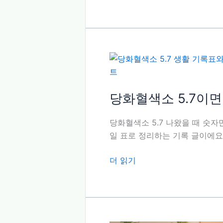
남
당
겨
스
요
파
이
크,
식
후
숫
당화혈색소 5.7이면
자
보
당화혈색소 5.7 나왔을 때 숫자만
다
일 표로 정리하는 기록 글이에요
시
간
당
더 읽기
표
화
예
혈
요
색
소