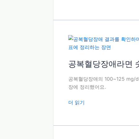
시
화
간
혈
을
색
나
소
란
검
히
사
놓
금
아
식,
공복혈당장애라면 
요
같
이
공복혈당장애의 100~125 mg/d
받
장에 정리했어요.
은
항
공
더 읽기
목
복
부
혈
터
당
봐
장