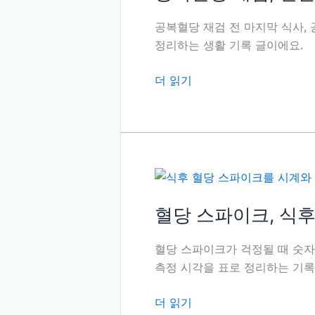
보
다
공복혈당 재검 전 마지막 식사, 공
먹
정리하는 생활 기록 글이에요.
은
시
공
더 읽기
각
복
을
혈
적
당
어
재
요
검,
전
날
혈당 스파이크, 식
저
녁
혈당 스파이크가 걱정될 때 숫자 
을
측정 시각을 표로 정리하는 기록
따
로
혈
더 읽기