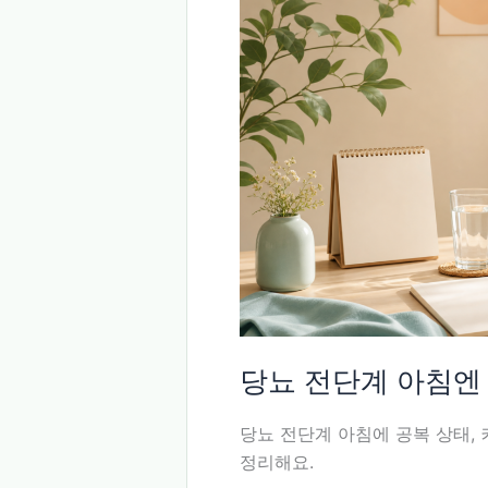
5.7
이
면
3
일
생
활
표
부
터
써
요
당뇨 전단계 아침엔
당뇨 전단계 아침에 공복 상태, 
정리해요.