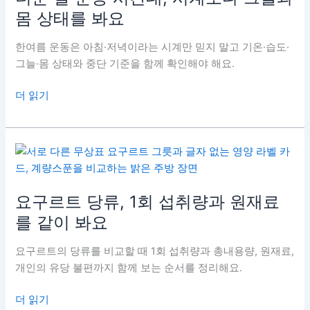
몸 상태를 봐요
한여름 운동은 아침·저녁이라는 시계만 믿지 말고 기온·습도·
그늘·몸 상태와 중단 기준을 함께 확인해야 해요.
더
더 읽기
운
날
운
동
시
간
요구르트 당류, 1회 섭취량과 원재료
대,
를 같이 봐요
시
계
요구르트의 당류를 비교할 때 1회 섭취량과 총내용량, 원재료,
보
개인의 유당 불편까지 함께 보는 순서를 정리해요.
다
그
요
더 읽기