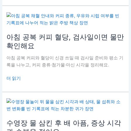
주
민
일
D
메
수
모
치
10,
아침 공복 커피 혈당, 검사일이면 물만
단
확인해요
위
옆
아침 공복 커피와 혈당이 신경 쓰일 때 검사일 준비와 평소 기
에
록을 나누고, 커피 종류·첨가물·마신 시각을 정리해요.
복
용
아
더 읽기
목
침
록
공
을
복
붙
커
여
피
요
혈
수영장 물 삼킨 후 배 아픔, 증상 시각
당,