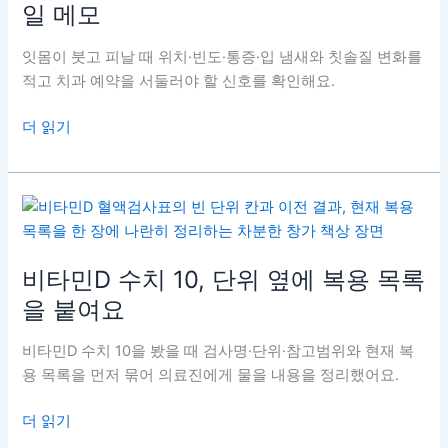
일 메모
표
숫
잇몸이 붓고 피날 때 위치·빈도·통증·입 냄새와 칫솔질 변화를
자
적고 치과 예약을 서둘러야 할 신호를 확인해요.
를
식
잇
더 읽기
사
몸
기
붓
록
고
과
피
연
날
결
때
비타민D 수치 10, 단위 옆에 복용 목록
해
치
을 붙여요
요
과
에
비타민D 수치 10을 봤을 때 검사명·단위·참고범위와 현재 복
가
용 목록을 먼저 묶어 의료진에게 물을 내용을 정리했어요.
져
갈
비
더 읽기
일
타