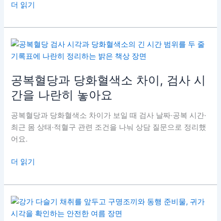
각
프
더 읽기
과
로
수
바
분
이
을
오
적
틱
어
스
공복혈당과 당화혈색소 차이, 검사 시
요
프
간을 나란히 놓아요
리
바
공복혈당과 당화혈색소 차이가 보일 때 검사 날짜·공복 시간·
이
최근 몸 상태·적혈구 관련 조건을 나눠 상담 질문으로 정리했
오
어요.
틱
스
공
더 읽기
차
복
이,
혈
균
당
과
과
먹
당