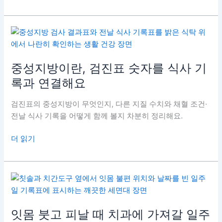
늘
구
과
르
몸
트
상
당
태
류,
를
1
중성지방이란, 검진표 숫자를 식사 기
봐
회
록과 연결해요
요
섭
취
검진표의 중성지방이 무엇인지, 다른 지질 수치와 채혈 조건·
량
전날 식사 기록을 어떻게 함께 볼지 차분히 정리해요.
과
원
중
더 읽기
재
성
료
지
를
방
같
이
이
란,
봐
검
잇몸 붓고 피날 때 치과에 가져갈 일주
요
진