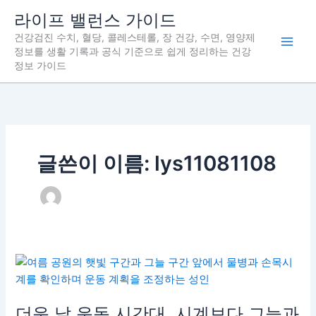
콘
라이프 밸런스 가이드
텐
건강검진 수치, 혈당, 콜레스테롤, 장 건강, 수면, 영양제
츠
정보를 생활 기록과 공식 기준으로 쉽게 정리하는 건강
로
정보 가이드
건
너
뛰
기
글쓴이 이름: lys11081108
더운 날 운동 시간대, 시계보다 그늘과