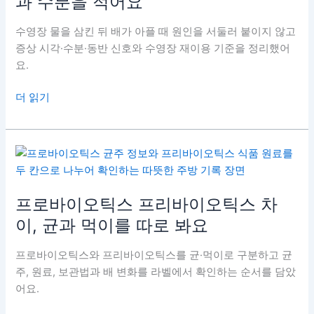
과 수분을 적어요
검
사
수영장 물을 삼킨 뒤 배가 아플 때 원인을 서둘러 붙이지 않고
일
증상 시각·수분·동반 신호와 수영장 재이용 기준을 정리했어
이
요.
면
물
수
더 읽기
만
영
확
장
인
물
해
삼
요
킨
후
프로바이오틱스 프리바이오틱스 차
배
이, 균과 먹이를 따로 봐요
아
픔,
프로바이오틱스와 프리바이오틱스를 균·먹이로 구분하고 균
증
주, 원료, 보관법과 배 변화를 라벨에서 확인하는 순서를 담았
상
어요.
시